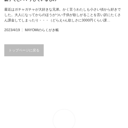
最近はガチャガチャが大好きな兄弟。かく言うわたしも小さい頃から好きで
した。大人になってからのほうがつい子供が欲しがることを言い訳にたくさ
ん課金してしまったり・・・（どらえ○ん欲しさに3000円くらい課…
2023/4/19
MAYOMIのらくがき帳
トップページに戻る