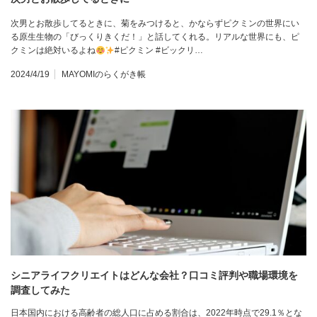
次男とお散歩してるときに、菊をみつけると、かならずピクミンの世界にい
る原生生物の「びっくりきくだ！」と話してくれる。リアルな世界にも、ピ
クミンは絶対いるよね
#ピクミン #ビックリ…
2024/4/19
MAYOMIのらくがき帳
シニアライフクリエイトはどんな会社？口コミ評判や職場環境を
調査してみた
日本国内における高齢者の総人口に占める割合は、2022年時点で29.1％とな