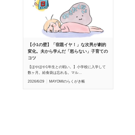
【小1の壁】「宿題イヤ！」な次男が劇的
変化。夫から学んだ「怒らない」子育ての
コツ
【ほやほや1年生との戦い。】小学校に入学して
数ヶ月。給食袋は忘れる。マル…
2026/6/29
MAYOMIのらくがき帳