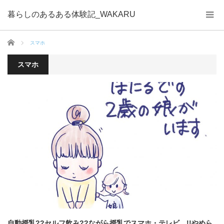
暮らしのあるある体験記_WAKARU
ホーム
スマホ
スマホ
自動授乳??セルフ飲み??ながら授乳でスマホ・テレビ…!!やめら