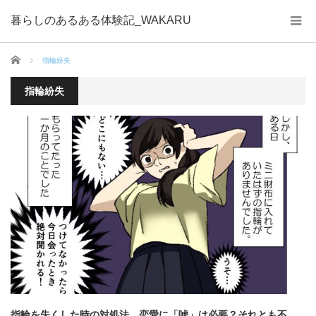
暮らしのあるある体験記_WAKARU
ホーム
指輪紛失
指輪紛失
指輪を失くした時の対処法…恋愛に「嘘」は必要？それとも不