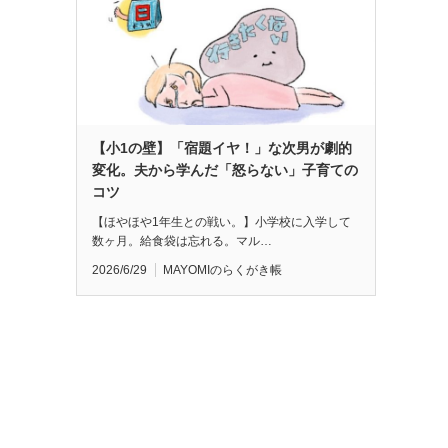
【小1の壁】「宿題イヤ！」な次男が劇的
変化。夫から学んだ「怒らない」子育ての
コツ
【ほやほや1年生との戦い。】小学校に入学して
数ヶ月。給食袋は忘れる。マル…
2026/6/29
MAYOMIのらくがき帳