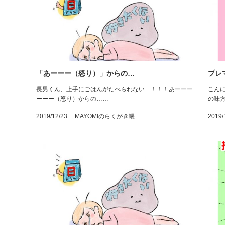
「あーーー（怒り）」からの…
プレ
長男くん、上手にごはんがたべられない…！！！あーーー
こん
ーーー（怒り）からの……
の味方
2019/12/23
MAYOMIのらくがき帳
2019/