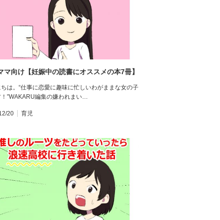
ママ向け【妊娠中の読書にオススメの本7冊】
にちは。“仕事に恋愛に趣味に忙しいわがままな女の子
！”WAKARU編集の嫌われまい…
12/20
育児