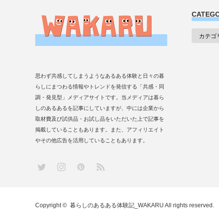
CATEG
思わず共感してしまうようなあるある体験と日々の暮
らしにまつわる情報やトレンドを発信する「共感・同
調・発見型」メディアサイトです。当メディアは暮ら
しのあるあるを記事にしていますが、中には企業から
取材費及び試供品・お試し品をいただいた上で記事を
掲載していることもあります。また、アフィリエイト
やその他広告を活用していることもあります。
RSS
Twitter
Instagram
Pinterest
Copyright ©
暮らしのあるある体験記_WAKARU
All rights reserved.