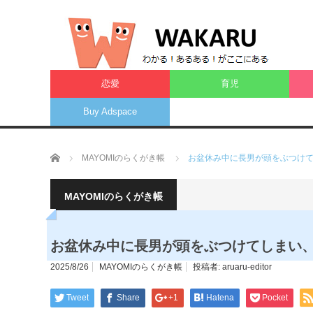
恋愛
育児
Buy Adspace
ホーム
MAYOMIのらくがき帳
お盆休み中に長男が頭をぶつけ
MAYOMIのらくがき帳
お盆休み中に長男が頭をぶつけてしまい
2025/8/26
MAYOMIのらくがき帳
投稿者:
aruaru-editor
Tweet
Share
+1
Hatena
Pocket