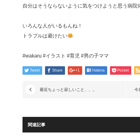
自分はそうならないように気をつけようと思う病院
いろんな人がいるもんね！
トラブルは避けたい
#wakaru #イラスト #育児 #男の子ママ
Tweet
Share
+1
Hatena
Pocket
最近ちょっと寂しいこと、、。
今
関連記事