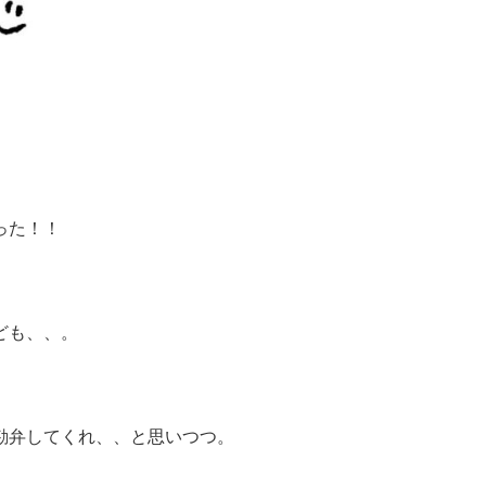
った！！
。
ども、、。
勘弁してくれ、、と思いつつ。