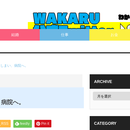
結婚
仕事
お金
てしまい、病院へ。
ARCHIVE
、病院へ。
CATEGORY
RSS
feedly
Pin it