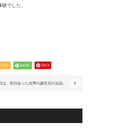
体験でした。
RSS
feedly
Pin it
日は、先日あった次男の誕生日のお話。