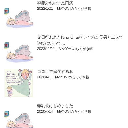
季節外れの手足口病
2022/1/21
MAYOMIのらくがき帳
先日行われたKing Gnuのライブに 長男と二人で
遊びにいって…
2023/11/24
MAYOMIのらくがき帳
コロナで鬼化する私
2020/6/1
MAYOMIのらくがき帳
離乳食はじめました
2020/4/14
MAYOMIのらくがき帳