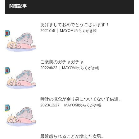
関連記事
あけましておめでとうございます！
2021/1/5
MAYOMIのらくがき帳
ご褒美のガチャガチャ
2022/6/22
MAYOMIのらくがき帳
時計の概念が余り身についてない子供達。
2023/12/27
MAYOMIのらくがき帳
最近怒られることが増えた次男。