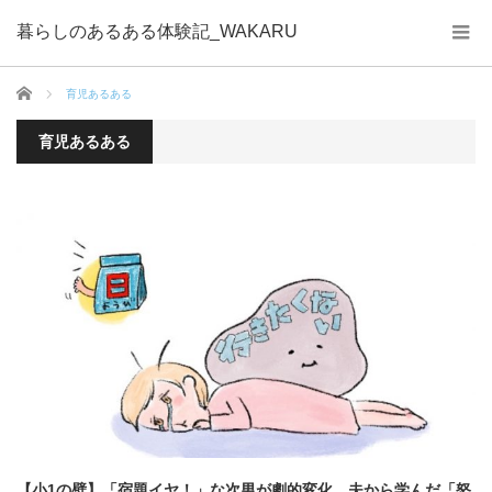
暮らしのあるある体験記_WAKARU
ホーム
育児あるある
育児あるある
【小1の壁】「宿題イヤ！」な次男が劇的変化。夫から学んだ「怒