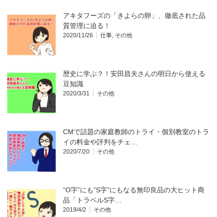
アキタフーズの「きよらの卵」、徹底された品
質管理に迫る！
2020/11/26
仕事
,
その他
歴史に学ぶ？！安田昌夫さんの明日から使える
豆知識
2020/3/31
その他
CMで話題の家庭教師のトライ・個別教室のトラ
イの料金や評判をチェ…
2020/7/20
その他
“O字”にも”S字”にもなる無印良品の大ヒット商
品「トラベルS字…
2019/4/2
その他