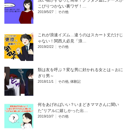
こびりつかない裏ワザ！…
2019/5/27
その他
これが浪速イズム…違うのはスカート丈だけじ
ゃない！関西人必見「浪…
2019/2/22
その他
類は友を呼ぶ？変な男に好かれる女とは～おに
ぎり男～
2018/11/1
その他
,
体験記
何をあげればいい？いまどきママさんに聞い
た”リアルに嬉しかった出…
2019/10/7
その他