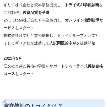
ギリア株式会社と資本業務提携し、
トライ式AI学習診断
を
共同制作し
教育AI賞を受賞
ZVC Japan株式会社と事業協力し、
オンライン個別指導サ
ービス
をスタート
株式会社旺文社と業務提携し、トライグループと旺文社、
そしてギリア社が連携して
入試問題的中AI
を提供開始
2021年5月
旺文社と共に英検の学習をサポートする
トライ式英検合格
コース
をスタート
家庭教師のトライとは？