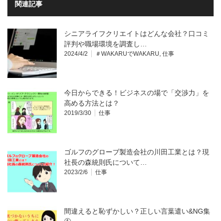
関連記事
シニアライフクリエイトはどんな会社？口コミ
評判や職場環境を調査し…
2024/4/2
＃WAKARUでWAKARU
,
仕事
今日からできる！ビジネスの場で「交渉力」を
高める方法とは？
2019/3/30
仕事
ゴルフのグローブ製造会社の川田工業とは？現
社長の森統則氏について…
2023/2/6
仕事
間違えると恥ずかしい？正しい言葉遣い&NG集