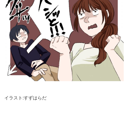
イラスト:すず
はら
だ