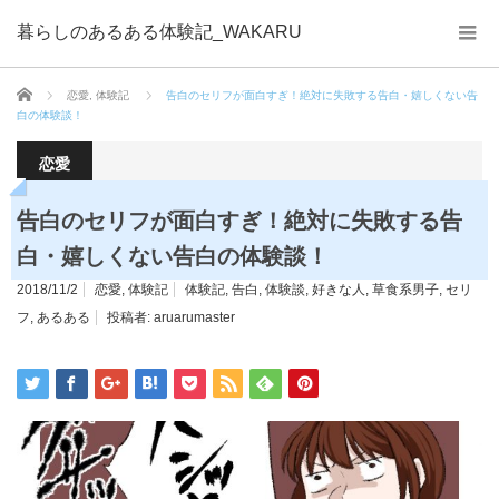
暮らしのあるある体験記_WAKARU
ホーム
恋愛
,
体験記
告白のセリフが面白すぎ！絶対に失敗する告白・嬉しくない告
白の体験談！
恋愛
告白のセリフが面白すぎ！絶対に失敗する告
白・嬉しくない告白の体験談！
2018/11/2
恋愛
,
体験記
体験記
,
告白
,
体験談
,
好きな人
,
草食系男子
,
セリ
フ
,
あるある
投稿者:
aruarumaster