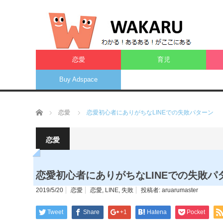
恋愛
育児
Buy Adspace
ホーム
恋愛
恋愛初心者にありがちなLINEでの失敗パターン
恋愛
恋愛初心者にありがちなLINEでの失敗パ
2019/5/20
恋愛
恋愛
,
LINE
,
失敗
投稿者:
aruarumaster
Tweet
Share
+1
Hatena
Pocket