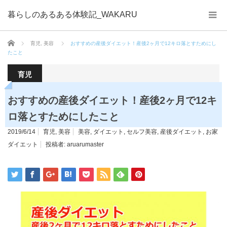
暮らしのあるある体験記_WAKARU
ホーム
育児
,
美容
おすすめの産後ダイエット！産後2ヶ月で12キロ落とすためにし
たこと
育児
おすすめの産後ダイエット！産後2ヶ月で12キ
ロ落とすためにしたこと
2019/6/14
育児
,
美容
美容
,
ダイエット
,
セルフ美容
,
産後ダイエット
,
お家
ダイエット
投稿者:
aruarumaster