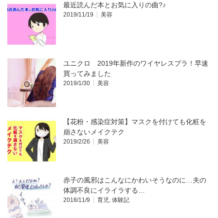
最近読んだ本とお気に入りの曲?♪
2019/11/19
美容
ユニクロ 2019年新作のワイヤレスブラ！早速
買ってみました
2019/1/30
美容
【花粉・感染症対策】マスクを付けても化粧を
崩さないメイクテク
2019/2/26
美容
赤子の風邪はこんなにかわいそうなのに…夫の
体調不良にイライラする…
2018/11/9
育児
,
体験記