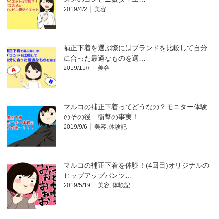
2019/4/2
美容
補正下着を選ぶ際にはブランドを比較して自分
に合った最適なものを選…
2019/11/7
美容
マルコの補正下着ってどうなの？モニター体験
のその後…衝撃の事実！…
2019/9/6
美容
,
体験記
マルコの補正下着を体験！(4回目)オリジナルの
ヒップアップパンツ…
2019/5/19
美容
,
体験記