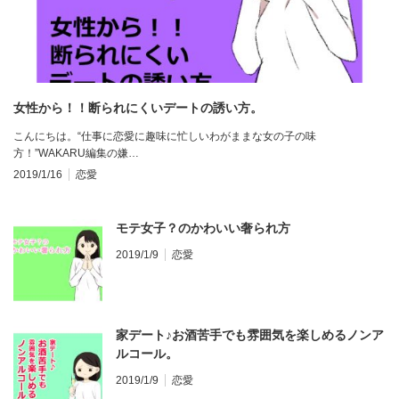
女性から！！断られにくいデートの誘い方。
こんにちは。“仕事に恋愛に趣味に忙しいわがままな女の子の味
方！”WAKARU編集の嫌…
2019/1/16
恋愛
モテ女子？のかわいい奢られ方
2019/1/9
恋愛
家デート♪お酒苦手でも雰囲気を楽しめるノンア
ルコール。
2019/1/9
恋愛